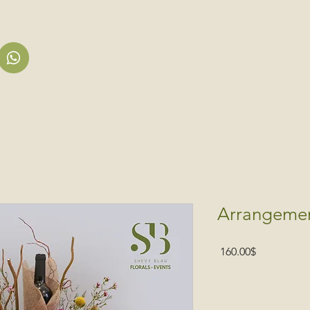
Arrangeme
Price
‏160.00 ‏$